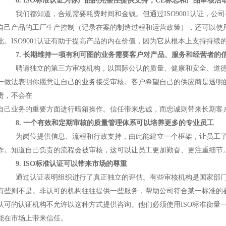
6. ISO标准认证为你产品的完整性提供支持，CE标志和产品审核
我们都知道，合规需要耗费时间和金钱。但通过
ISO9001认证
自己产品的工厂生产控制（记录在案的制造过程和运营政策），还可以使用自
批。ISO9001认证有助于提高产品的内在价值，因为它从根本上支持持续
7. 长期维持一项有利可图的业务需要客户对产品、服务和经营者的
聘请独立的第三方审核机构，以国际公认的质量、健康和安全、道
一做法表明你愿意让自己的业务接受审核。客户希望自己的供应商是透明
责，不会在
自己业务的重要方面进行暗箱操作。信任带来忠诚，而忠诚则带来长期客
8. 一个有效和定期审核的质量管理体系可以培养更多的专业员工
为岗位提供信息、流程和行政支持，由此能建立一个框架，让员工
作。知道自己负责的流程会被审核，这可以让员工更加勤奋、更注重细节
9. ISO标准认证可以带来市场的尊重
通过认证表明组织进行了真正独立的评估。有些审核机构是国家部
有些则不是。非认可的机构往往提供一些服务，帮助公司符合某一标准的
认可的认证机构不允许以这种方式提供咨询。他们必须使用
ISO标准衡
能在市场上带来信任。