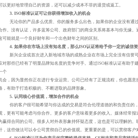
可以更好地管理自己的资源，还可以减少成本不菲的退货或返工。
3. ISO标准认证可让你获得增加收入的机会
无论你的产品多么优质、你的服务多么出色，如果你的企业没有通
合作。没有认证，许多蓝筹公司、政府部门的商业关系将基本与你无缘。
这可能就是一个良好财年和一个出色财年之间的区别。
4. 如果你在市场上没有知名度，那么ISO认证将给予你一定的诚信
新兴企业或首次进入新地域市场的成熟企业在市场上完全没有信誉
应对那些已经有了明显品牌知名度的竞争对手。通过
ISO标准认证有助
一个
机会，因为显然你正在进行专业运营。公司已经有了正规流程，你也愿意
格，有助于打造积极的、不断进取的品牌形象。
5. 认同核心价值观，增加合作的机会
你的客户很可能希望与你达成的交易是符合伦理道德的和负责任的
观，更有可能考虑与你合作。更多的客户意味着更多的收入。媒体经常报
为赢得合同的公司。很多人对外表形象持怀疑态度，这也是可以理解的。
计，这些做法可以令公司贯彻自己的价值观。更重要的是，可以贯彻客户